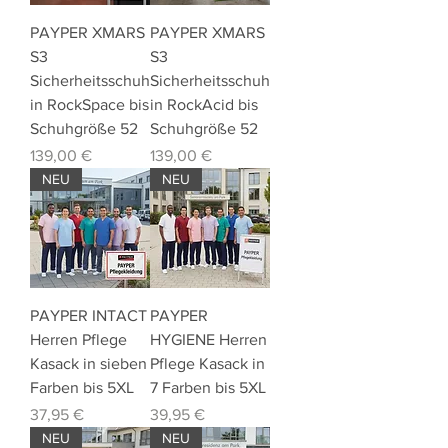
PAYPER XMARS
PAYPER XMARS
S3
S3
Sicherheitsschuh
Sicherheitsschuh
in RockSpace bis
in RockAcid bis
Schuhgröße 52
Schuhgröße 52
Preis
Preis
139,00 €
139,00 €
NEU
NEU
PAYPER INTACT
PAYPER
Herren Pflege
HYGIENE Herren
Kasack in sieben
Pflege Kasack in
Farben bis 5XL
7 Farben bis 5XL
Preis
Preis
37,95 €
39,95 €
NEU
NEU