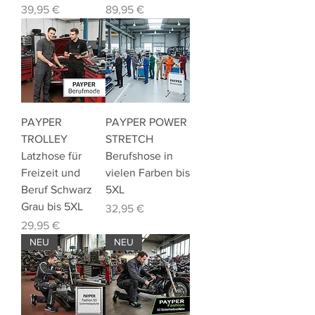
Preis
Preis
39,95 €
89,95 €
PAYPER
PAYPER POWER
TROLLEY
STRETCH
Latzhose für
Berufshose in
Freizeit und
vielen Farben bis
Beruf Schwarz
5XL
Grau bis 5XL
Preis
32,95 €
Preis
29,95 €
NEU
NEU