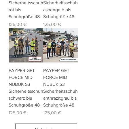
Sicherheitsschuh
Sicherheitsschuh
rot bis
aspengelb bis
Schuhgröße 48
Schuhgröße 48
Preis
Preis
125,00 €
125,00 €
PAYPER GET
PAYPER GET
FORCE MID
FORCE MID
NUBUK S3
NUBUK S3
Sicherheitsschuh
Sicherheitsschuh
schwarz bis
anthrazitgrau bis
Schuhgröße 48
Schuhgröße 48
Preis
Preis
125,00 €
125,00 €