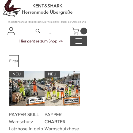
KENT&SHARK
Herrenmode Übergröße
Hochzeitsanzug Businessanzug Freizeitkleidung Berufskleidung
Hier geht es zum Shop ->
Filter
NEU
NEU
PAYPER SKILL
PAYPER
Warnschutz
CHARTER
Latzhose in gelb
Warnschutzhose