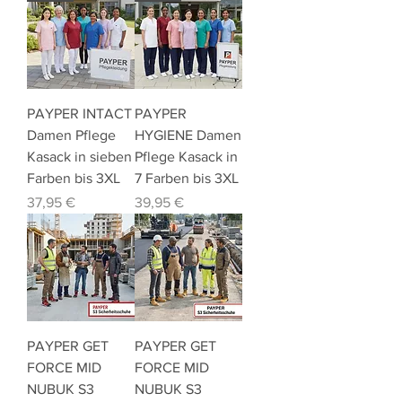
PAYPER INTACT
PAYPER
Damen Pflege
HYGIENE Damen
Kasack in sieben
Pflege Kasack in
Farben bis 3XL
7 Farben bis 3XL
Preis
Preis
37,95 €
39,95 €
PAYPER GET
PAYPER GET
FORCE MID
FORCE MID
NUBUK S3
NUBUK S3