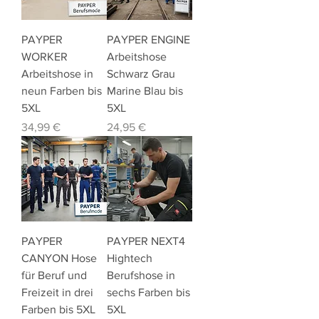
PAYPER
PAYPER ENGINE
WORKER
Arbeitshose
Arbeitshose in
Schwarz Grau
neun Farben bis
Marine Blau bis
5XL
5XL
Preis
Preis
34,99 €
24,95 €
PAYPER
PAYPER NEXT4
CANYON Hose
Hightech
für Beruf und
Berufshose in
Freizeit in drei
sechs Farben bis
Farben bis 5XL
5XL