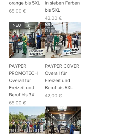
orange bis 5XL
in sieben Farben
bis 5XL
Preis
65,00 €
Preis
42,00 €
NEU
PAYPER
PAYPER COVER
PROMOTECH
Overall für
Overall für
Freizeit und
Freizeit und
Beruf bis 5XL
Beruf bis 3XL
Preis
42,00 €
Preis
65,00 €