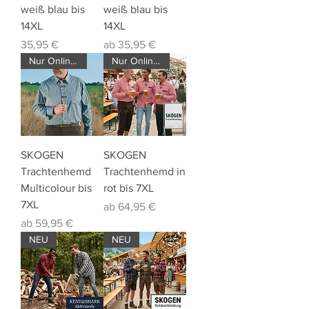
weiß blau bis
weiß blau bis
14XL
14XL
Preis
Sale-Preis
35,95 €
ab
35,95 €
Nur Online verfügbar !!!
Nur Online verfügbar !!!
SKOGEN
SKOGEN
Trachtenhemd
Trachtenhemd in
Multicolour bis
rot bis 7XL
7XL
Sale-Preis
ab
64,95 €
Sale-Preis
ab
59,95 €
NEU
NEU