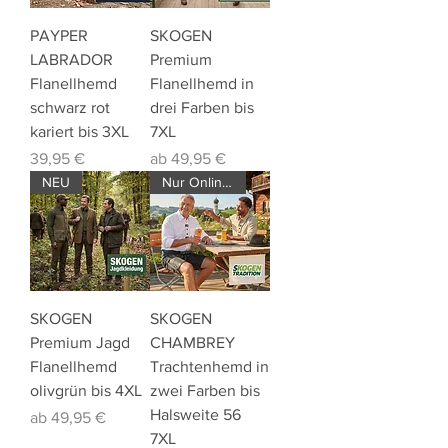
PAYPER
SKOGEN
LABRADOR
Premium
Flanellhemd
Flanellhemd in
schwarz rot
drei Farben bis
kariert bis 3XL
7XL
Preis
Sale-Preis
39,95 €
ab
49,95 €
NEU
Nur Online verfügbar !!!
SKOGEN
SKOGEN
Premium Jagd
CHAMBREY
Flanellhemd
Trachtenhemd in
olivgrün bis 4XL
zwei Farben bis
Halsweite 56
Sale-Preis
ab
49,95 €
7XL