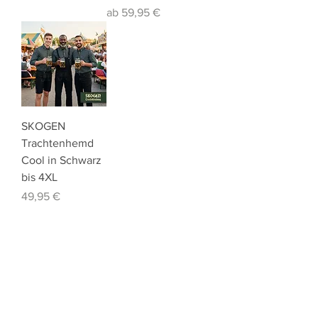
Sale-Preis
ab
59,95 €
SKOGEN
Trachtenhemd
Cool in Schwarz
bis 4XL
Preis
49,95 €