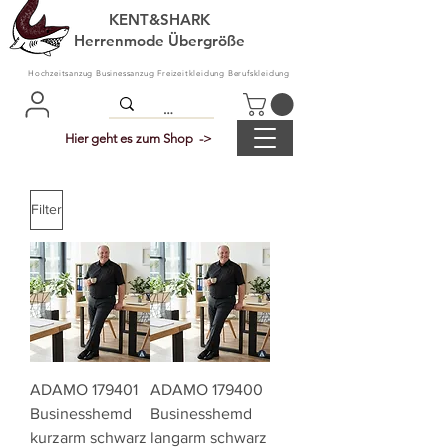
KENT&SHARK
Herrenmode Übergröße
Hochzeitsanzug Businessanzug Freizeitkleidung Berufskleidung
Hier geht es zum Shop ->
Filter
ADAMO 179401
ADAMO 179400
Businesshemd
Businesshemd
kurzarm schwarz
langarm schwarz