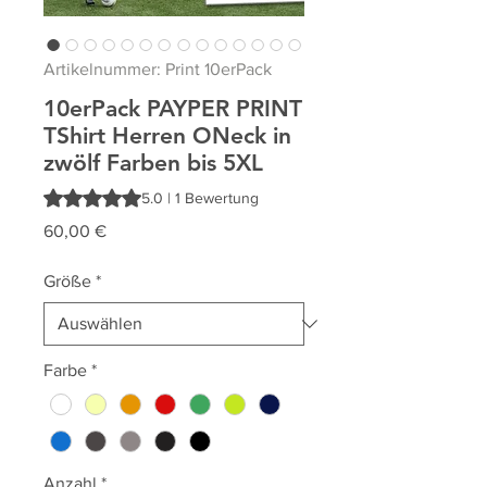
Artikelnummer: Print 10erPack
10erPack PAYPER PRINT
TShirt Herren ONeck in
zwölf Farben bis 5XL
Das Rating beträgt 5.0 von fünf Sternen, basierend auf 1
5.0 | 1 Bewertung
Preis
60,00 €
Größe
*
Farbe
*
Anzahl
*