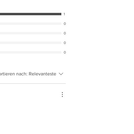
174 cm
99 cm
182 cm
103 cm
1
0
190 cm
107 cm
0
198 cm
111 cm
0
0
214 cm
115 cm
ortieren nach:
Relevanteste