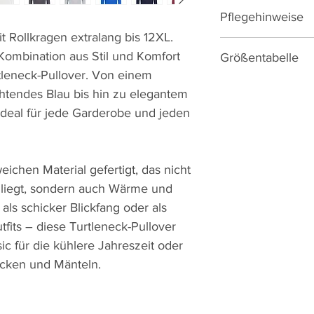
Pflegehinweise
Rollkragen extralang bis 12XL.
Pflege: 60 Grad, B
Kombination aus Stil und Komfort
Größentabelle
reinigen, Trockner
tleneck-Pullover. Von einem
htendes Blau bis hin zu elegantem
Größe
ideal für jede Garderobe und jeden
2XL
3XL
eichen Material gefertigt, das nicht
liegt, sondern auch Wärme und
4XL
 als schicker Blickfang oder als
5XL
fits – diese Turtleneck-Pullover
ic für die kühlere Jahreszeit oder
6XL
acken und Mänteln.
Größe