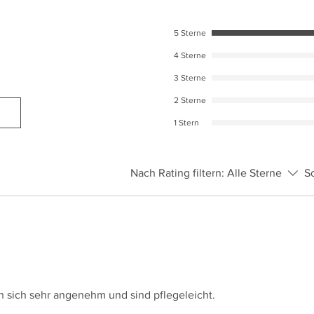
7XL
8XL
5 Sterne
4 Sterne
9XL
3 Sterne
10XL
2 Sterne
1 Stern
12XL
Nach Rating filtern:
Alle Sterne
S
en sich sehr angenehm und sind pflegeleicht.