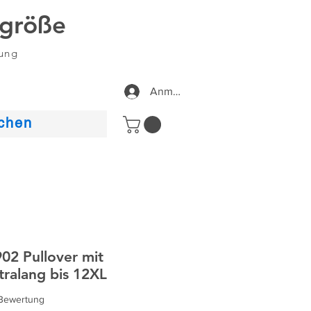
größe
dung
Anmelden
chen
2 Pullover mit
tralang bis 12XL
 5.0 von fünf Sternen, basierend auf 1 Bewertung.
1 Bewertung