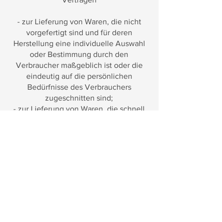
- zur Lieferung von Waren, die nicht
vorgefertigt sind und für deren
Herstellung eine individuelle Auswahl
oder Bestimmung durch den
Verbraucher maßgeblich ist oder die
eindeutig auf die persönlichen
Bedürfnisse des Verbrauchers
zugeschnitten sind;
- zur Lieferung von Waren, die schnell
verderben können oder deren
Verfallsdatum schnell überschritten
würde;
- zur Lieferung alkoholischer Getränke,
deren Preis bei Vertragsschluss
vereinbart wurde, die aber frühestens
30 Tage nach Vertragsschluss
geliefert werden können und deren
aktueller Wert von Schwankungen auf
dem Markt abhängt, auf die der