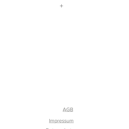
% Polyamid, 5% Elasthan
AGB
Impressum