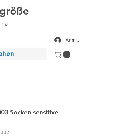
größe
dung
Anmelden
chen
3 Socken sensitive
9002