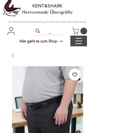
KENT&SHARK
Herrenmode Übergröße
Hochzeitsanzug Businessanzug Freizeitkleidung Berufskleidung
Hier geht es zum Shop ->