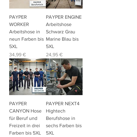
PAYPER
PAYPER ENGINE
WORKER
Arbeitshose
Arbeitshose in
Schwarz Grau
neun Farben bis
Marine Blau bis
5XL
5XL
Preis
Preis
34,99 €
24,95 €
PAYPER
PAYPER NEXT4
CANYON Hose
Hightech
für Beruf und
Berufshose in
Freizeit in drei
sechs Farben bis
Farben bis 5XL
5XL