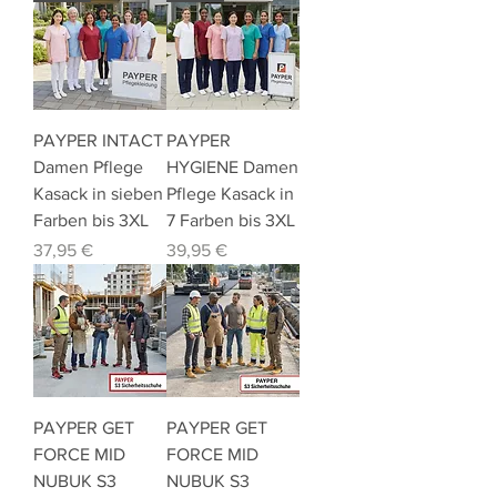
PAYPER INTACT
PAYPER
Damen Pflege
HYGIENE Damen
Kasack in sieben
Pflege Kasack in
Farben bis 3XL
7 Farben bis 3XL
Preis
Preis
37,95 €
39,95 €
PAYPER GET
PAYPER GET
FORCE MID
FORCE MID
NUBUK S3
NUBUK S3