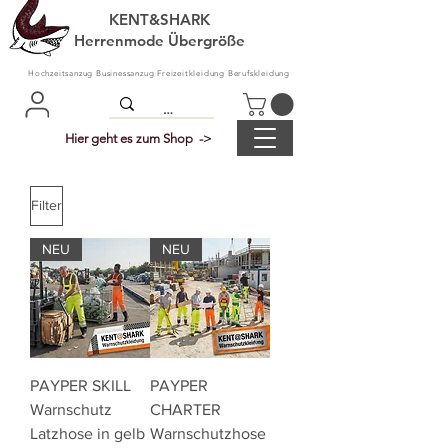
KENT&SHARK
Herrenmode Übergröße
Hochzeitsanzug Businessanzug Freizeitkleidung Berufskleidung
Hier geht es zum Shop ->
Filter
NEU
NEU
PAYPER SKILL
PAYPER
Warnschutz
CHARTER
Latzhose in gelb
Warnschutzhose