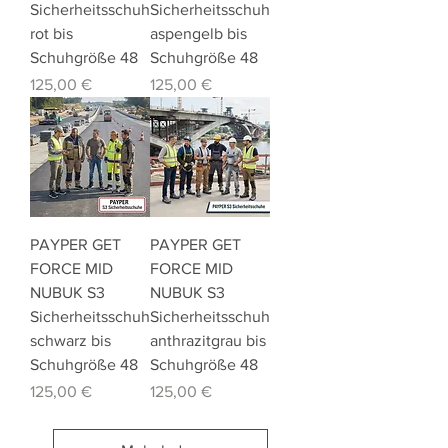
Sicherheitsschuh
Sicherheitsschuh
rot bis
aspengelb bis
Schuhgröße 48
Schuhgröße 48
Preis
Preis
125,00 €
125,00 €
PAYPER GET
PAYPER GET
FORCE MID
FORCE MID
NUBUK S3
NUBUK S3
Sicherheitsschuh
Sicherheitsschuh
schwarz bis
anthrazitgrau bis
Schuhgröße 48
Schuhgröße 48
Preis
Preis
125,00 €
125,00 €