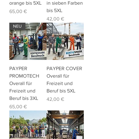
orange bis 5XL
in sieben Farben
bis 5XL
Preis
65,00 €
Preis
42,00 €
NEU
PAYPER
PAYPER COVER
PROMOTECH
Overall für
Overall für
Freizeit und
Freizeit und
Beruf bis 5XL
Beruf bis 3XL
Preis
42,00 €
Preis
65,00 €