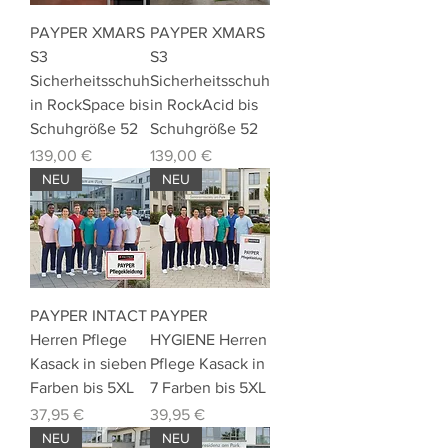
PAYPER XMARS
PAYPER XMARS
S3
S3
Sicherheitsschuh
Sicherheitsschuh
in RockSpace bis
in RockAcid bis
Schuhgröße 52
Schuhgröße 52
Preis
Preis
139,00 €
139,00 €
NEU
NEU
PAYPER INTACT
PAYPER
Herren Pflege
HYGIENE Herren
Kasack in sieben
Pflege Kasack in
Farben bis 5XL
7 Farben bis 5XL
Preis
Preis
37,95 €
39,95 €
NEU
NEU