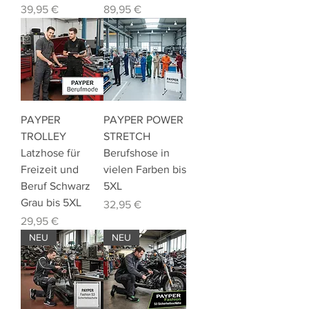
Preis
Preis
39,95 €
89,95 €
PAYPER
PAYPER POWER
TROLLEY
STRETCH
Latzhose für
Berufshose in
Freizeit und
vielen Farben bis
Beruf Schwarz
5XL
Grau bis 5XL
Preis
32,95 €
Preis
29,95 €
NEU
NEU